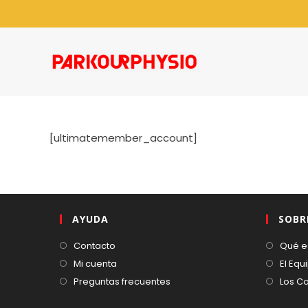
[ultimatemember_account]
AYUDA
SOBR
Contacto
Qué e
Mi cuenta
El Equ
Preguntas frecuentes
Los C