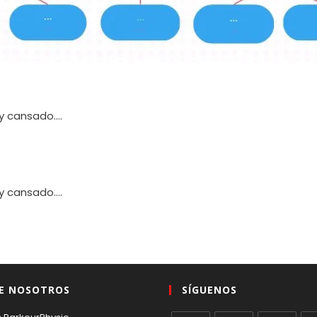
oy cansado….
oy cansado….
E NOSOTROS
SÍGUENOS