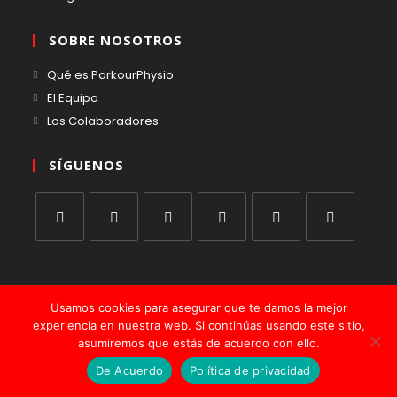
SOBRE NOSOTROS
Qué es ParkourPhysio
El Equipo
Los Colaboradores
SÍGUENOS
Usamos cookies para asegurar que te damos la mejor
experiencia en nuestra web. Si continúas usando este sitio,
Política de cookies
Políticas de privacidad
asumiremos que estás de acuerdo con ello.
De Acuerdo
Política de privacidad
PARKOURPHYSIO © COPYRIGHT 2018