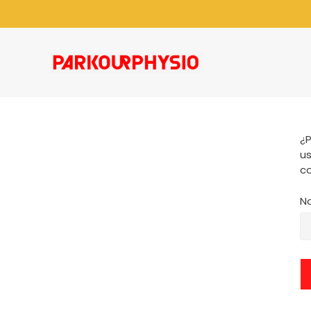
¿P
us
co
No