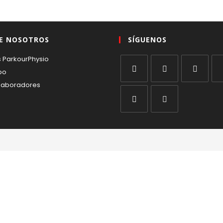
E NOSOTROS
SÍGUENOS
 ParkourPhysio
ipo
laboradores