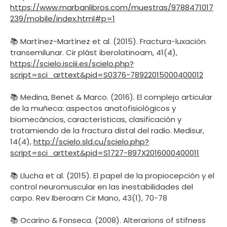
https://www.marbanlibros.com/muestras/9788471017
239/mobile/index.html#p=1
📚 Martínez-Martínez et al. (2015). Fractura-luxación
transemilunar. Cir plást iberolatinoam, 41(4),
https://scielo.isciii.es/scielo.php?
script=sci_arttext&pid=S0376-78922015000400012
📚 Medina, Benet & Marco. (2016). El complejo articular
de la muñeca: aspectos anatofisiológicos y
biomecáncios, características, clasificación y
tratamiendo de la fractura distal del radio. Medisur,
14(4),
http://scielo.sld.cu/scielo.php?
script=sci_arttext&pid=S1727-897X2016000400011
📚 Llucha et al. (2015). El papel de la propiocepción y el
control neuromuscular en las inestabilidades del
carpo. Rev Iberoam Cir Mano, 43(1), 70-78
📚 Ocarino & Fonseca. (2008). Alterarions of stifness