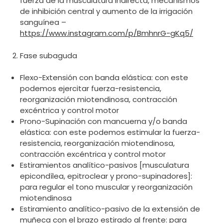
fuerza de la musculatura indirecta, mecanismos
de inhibición central y aumento de la irrigación
sanguínea –
https://www.instagram.com/p/BmhnrG-gKq5/
Fase subaguda
Flexo-Extensión con banda elástica: con este
podemos ejercitar fuerza-resistencia,
reorganización miotendinosa, contracción
excéntrica y control motor
Prono-Supinación con mancuerna y/o banda
elástica: con este podemos estimular la fuerza-
resistencia, reorganización miotendinosa,
contracción excéntrica y control motor
Estiramientos analítico-pasivos [musculatura
epicondílea, epitroclear y prono-supinadores]:
para regular el tono muscular y reorganización
miotendinosa
Estiramiento analítico-pasivo de la extensión de
muñeca con el brazo estirado al frente: para